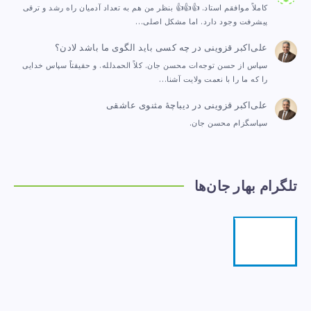
کاملاً موافقم استاد. 👍👍👍 بنظر من هم به تعداد آدمیان راه رشد و ترقی
پیشرفت وجود دارد. اما مشکل اصلی…
علی‌اکبر قزوینی
در
چه کسی باید الگوی ما باشد لادن؟
سپاس از حسن توجه‌ات محسن جان. کلاً الحمدلله. و حقیقتاً سپاس خدایی
را که ما را با نعمت ولایت آشنا…
علی‌اکبر قزوینی
در
دیباچهٔ مثنوی عاشقی
سپاسگزام محسن جان.
تلگرام بهار جان‌ها
تلگرام
مرا
دنبال
کنید!