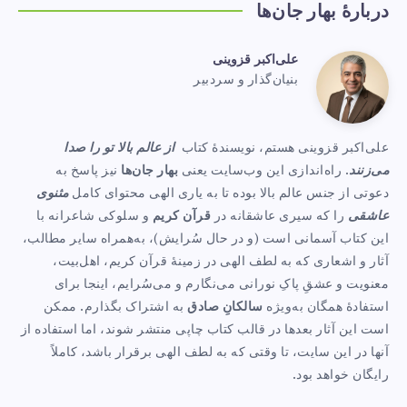
دربارهٔ بهار جان‌ها
علی‌اکبر قزوینی
علی‌اکبر
بنیان‌گذار و سردبیر
Website:
قزوینی
https://www.baharejanha.com
علی‌اکبر قزوینی هستم، نویسندهٔ کتاب
از عالم بالا تو را صدا
می‌زنند
. راه‌اندازی این وب‌سایت یعنی
بهار جان‌ها
نیز پاسخ به
دعوتی از جنس عالم بالا بوده تا به یاری الهی محتوای کامل
مثنوی
عاشقی
را که سیری عاشقانه در
قرآن کریم
و سلوکی شاعرانه با
این کتاب آسمانی است (و در حال سُرایش)، به‌همراه سایر مطالب،
آثار و اشعاری که به لطف الهی در زمینهٔ قرآن کریم، اهل‌بیت،
معنویت و عشقِ پاکِ نورانی می‌نگارم و می‌سُرایم، اینجا برای
استفادهٔ همگان به‌ویژه
سالکانِ صادق
به اشتراک بگذارم. ممکن
است این آثار بعدها در قالب کتاب چاپی منتشر شوند، اما استفاده از
آنها در این سایت، تا وقتی که به لطف الهی برقرار باشد، کاملاً
رایگان خواهد بود.