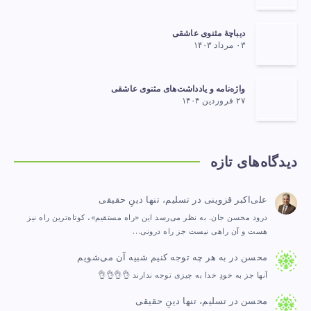
دیباچهٔ مثنوی عاشقی
۰۳ مرداد ۱۴۰۳
واژه‌نامه و یادداشت‌های مثنوی عاشقی
۲۷ فروردین ۱۴۰۴
دیدگاه‌های تازه
علی‌اکبر قزوینی
در
تسلیم، تنها دینِ حقیقی
درود محسن جان. به نظر می‌رسد این «راه مستقیم»، کوتاه‌ترین راه نیز
هست و آن راهی نیست جز راه درونی…
محسن
در
به هر چه توجه کنیم شبیه آن می‌شویم
آنها جز به خودِ خدا به چیزی توجه ندارند 👌👌👌👌
محسن
در
تسلیم، تنها دینِ حقیقی