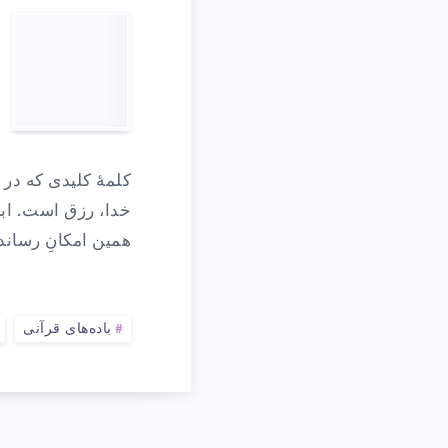
«
ر
کلمهٔ کلیدی که در
ن
خدا، رزق است. ابر
همین امکانِ رساندن
خ
باده‌های قرآنی
ب