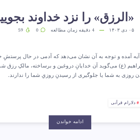
الرزق»
«الرزق» را نزد خداوند بجویی
۰۵ دی ۱۴۰۳
4
دقیقه زمان مطالعه
0
59
ا
 آیه آمده و توجه به آن نشان می‌دهد که آدمی در حال پرستشِ 
زد
اهیم (ع) می‌گوید آن خدایانِ دروغین و برساخته، مالکِ رزق شما
 روزی به شما یا جلوگیری از رسیدنِ روزیِ شما را ندارند.
داوند
دلارام قرآنی
جویید!
ادامه خواندن