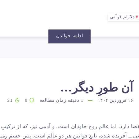
ندیده»
دلارام قرآنی
ست؟
ادامه خواندن
ن
آن طورِ دیگر…
۱۶ فروردین ۱۴۰۴
1
دقیقه زمان مطالعه
0
21
ورِ
قضا دارد، اما عالم روح جاودان است. و آدمی نیز، که از ترکیبِ گِ
نی ــ آفریده شده، تابع قوانین هر دو عالم است. پس جسم زمین