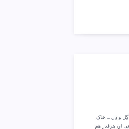
ل و دِل ــ خاکِ
ی او، هرقدر هم