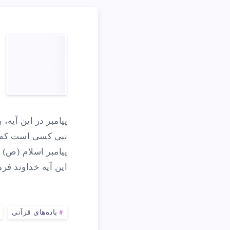
پ
خ
پیامبر در این آیه،
ب
نبی کسی است که [ا
پیامبر اسلام (ص) 
این آیه خداوند ف
گ
ا
باده‌های قرآنی