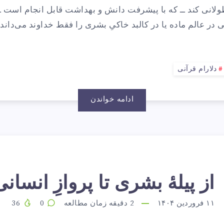
یگر…
طولانی کند ــ که با پیشرفت دانش و بهداشت قابل انجام است 
گی در عالم ماده یا در کالبد خاکیِ بشری را فقط خداوند می‌داند.
دلارام قرآنی
ادامه خواندن
ز
از پیلهٔ بشری تا پروازِ انسانی
۱۱ فروردین ۱۴۰۴
2
دقیقه زمان مطالعه
0
36