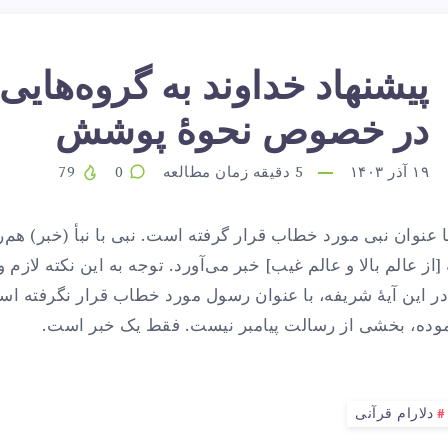
پیشنهاد خداوند به گروه‌هایی 
یشنهاد
در خصوص نحوهٔ پوشش
داوند
۱۹ آذر ۱۴۰۳
5
دقیقه زمان مطالعه
0
79
 با عنوان نبی مورد خطاب قرار گرفته است. نبی با نبأ (خبر) هم
ه
ز عالم بالا و عالم غیب] خبر می‌آورد. توجه به این نکته لازم
در این آیهٔ شریفه، با عنوان رسول مورد خطاب قرار نگرفته‌ اس
رموده، بخشی از رسالت پیامبر نیست. فقط یک خبر است.
روه‌هایی
ز
دلارام قرآنی