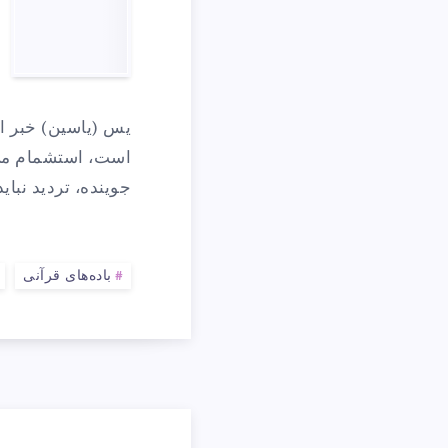
ی
ا
یس (یاسین) خبر ا
ع
است، استشمام می‌ش
جوینده، تردید نبای
خ
باده‌های قرآنی
ی
م