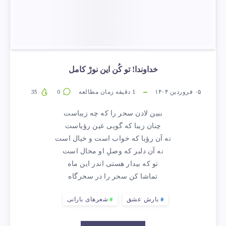
خداوندا! تو کُن این نورْ کامل
۰۵ فروردین ۱۴۰۴
1
دقیقه زمان مطالعه
0
35
ببین لادن سحر را که چه زیباست
چنان زیبا که گویی عین رؤیاست
نه آن رؤیا که خواب است و خیال است
نه آن دلبر که وصلِ او محال است
تو که بیدار هستی اندر این ماه
تماشا کن سحر را در سحرگاه
بارش عشق
شعرهای بارانی