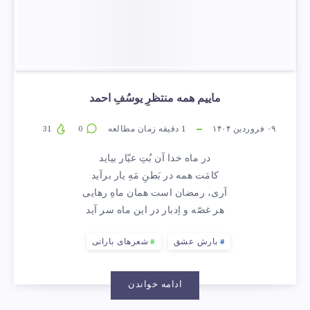
ماییم همه منتظرِ یوسُفِ احمد
۰۹ فروردین ۱۴۰۴
1
دقیقه زمان مطالعه
0
31
در ماه خدا آن بُتِ عیّار بیاید
کامَت همه در بَطنِ مَهِ یار برآید
آری، رمضان است همان ماهِ رهایی
هر غصّه و اِدبار در این ماه سر آید
بارش عشق
شعرهای بارانی
ادامه خواندن