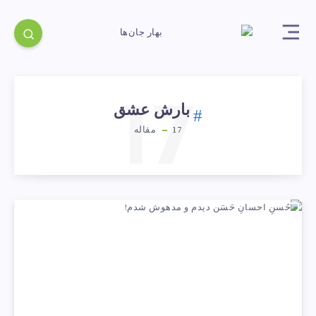
17
بارش عشق
17
مقاله