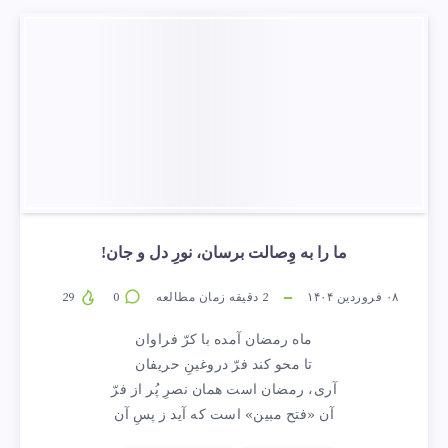
ما را به وِصالت برسان، نورِ دل و جان!
۰۸ فروردین ۱۴۰۴
2
دقیقه زمان مطالعه
0
29
ماه رمضان آمده با کرّ فراوان
تا محو کند فرّ دروغینِ حریفان
آری، رمضان است همان نصرِ پُر از فرّ
آن «فتح مبین» است که آید ز پسِ آن