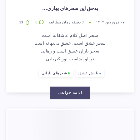
به‌حقِ این سحرهای بهاری…
۰۷ فروردین ۱۴۰۴
3
دقیقه زمان مطالعه
0
33
سحر اصلِ کلام عاشقانه است
سحر عشق است، عشقِ بی‌بهانه است
سحر بارانِ عشق است و رهایی
در او پیداست نورِ کبریایی
بارش عشق
شعرهای بارانی
ادامه خواندن