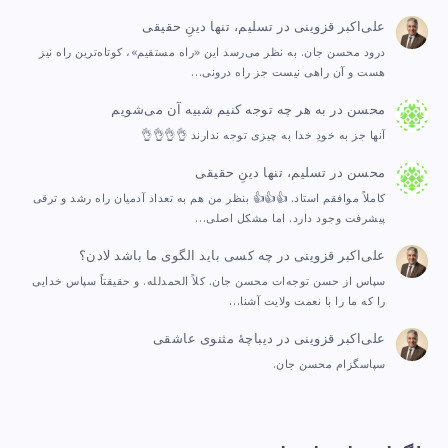
علی‌اکبر قزوینی
در
تسلیم، تنها دینِ حقیقی
درود محسن جان. به نظر می‌رسد این «راه مستقیم»، کوتاه‌ترین راه نیز
هست و آن راهی نیست جز راه درونی…
محسن
در
به هر چه توجه کنیم شبیه آن می‌شویم
آنها جز به خودِ خدا به چیزی توجه ندارند 👌👌👌👌
محسن
در
تسلیم، تنها دینِ حقیقی
کاملاً موافقم استاد. 👍👍👍 بنظر من هم به تعداد آدمیان راه رشد و ترقی
پیشرفت وجود دارد. اما مشکل اصلی…
علی‌اکبر قزوینی
در
چه کسی باید الگوی ما باشد لادن؟
سپاس از حسن توجه‌ات محسن جان. کلاً الحمدلله. و حقیقتاً سپاس خدایی
را که ما را با نعمت ولایت آشنا…
علی‌اکبر قزوینی
در
دیباچهٔ مثنوی عاشقی
سپاسگزام محسن جان.