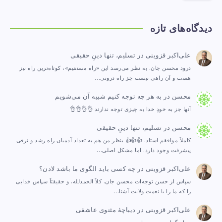
دیدگاه‌های تازه
علی‌اکبر قزوینی
در
تسلیم، تنها دینِ حقیقی
درود محسن جان. به نظر می‌رسد این «راه مستقیم»، کوتاه‌ترین راه نیز
هست و آن راهی نیست جز راه درونی…
محسن
در
به هر چه توجه کنیم شبیه آن می‌شویم
آنها جز به خودِ خدا به چیزی توجه ندارند 👌👌👌👌
محسن
در
تسلیم، تنها دینِ حقیقی
کاملاً موافقم استاد. 👍👍👍 بنظر من هم به تعداد آدمیان راه رشد و ترقی
پیشرفت وجود دارد. اما مشکل اصلی…
علی‌اکبر قزوینی
در
چه کسی باید الگوی ما باشد لادن؟
سپاس از حسن توجه‌ات محسن جان. کلاً الحمدلله. و حقیقتاً سپاس خدایی
را که ما را با نعمت ولایت آشنا…
علی‌اکبر قزوینی
در
دیباچهٔ مثنوی عاشقی