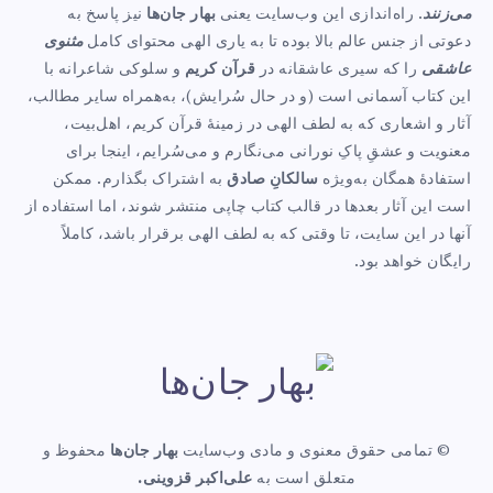
می‌زنند
. راه‌اندازی این وب‌سایت یعنی
بهار جان‌ها
نیز پاسخ به
دعوتی از جنس عالم بالا بوده تا به یاری الهی محتوای کامل
مثنوی
عاشقی
را که سیری عاشقانه در
قرآن کریم
و سلوکی شاعرانه با
این کتاب آسمانی است (و در حال سُرایش)، به‌همراه سایر مطالب،
آثار و اشعاری که به لطف الهی در زمینهٔ قرآن کریم، اهل‌بیت،
معنویت و عشقِ پاکِ نورانی می‌نگارم و می‌سُرایم، اینجا برای
استفادهٔ همگان به‌ویژه
سالکانِ صادق
به اشتراک بگذارم. ممکن
است این آثار بعدها در قالب کتاب چاپی منتشر شوند، اما استفاده از
آنها در این سایت، تا وقتی که به لطف الهی برقرار باشد، کاملاً
رایگان خواهد بود.
© تمامی حقوق معنوی و مادی وب‌سایت
بهار جان‌ها
محفوظ و
متعلق است به
علی‌اکبر قزوینی.