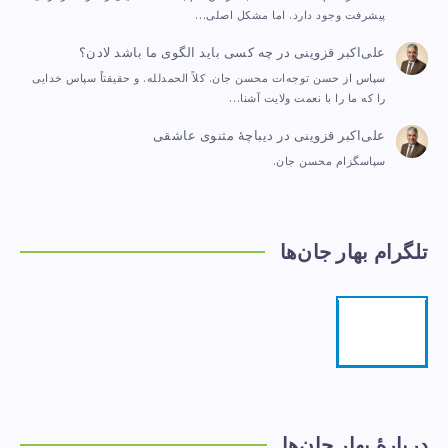
پیشرفت وجود دارد. اما مشکل اصلی…
علی‌اکبر قزوینی
در
چه کسی باید الگوی ما باشد لادن؟
سپاس از حسن توجه‌ات محسن جان. کلاً الحمدلله. و حقیقتاً سپاس خدایی
را که ما را با نعمت ولایت آشنا…
علی‌اکبر قزوینی
در
دیباچهٔ مثنوی عاشقی
سپاسگزام محسن جان.
تلگرام بهار جان‌ها
تلگرام
مرا
دنبال
کنید!
دربارهٔ بهار جان‌ها