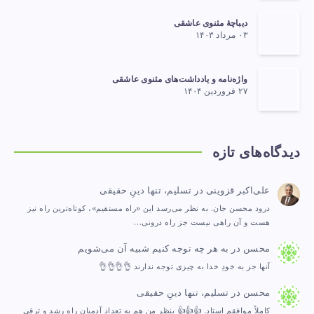
دیباچهٔ مثنوی عاشقی
۰۳ مرداد ۱۴۰۳
واژه‌نامه و یادداشت‌های مثنوی عاشقی
۲۷ فروردین ۱۴۰۴
دیدگاه‌های تازه
علی‌اکبر قزوینی
در
تسلیم، تنها دینِ حقیقی
درود محسن جان. به نظر می‌رسد این «راه مستقیم»، کوتاه‌ترین راه نیز
هست و آن راهی نیست جز راه درونی…
محسن
در
به هر چه توجه کنیم شبیه آن می‌شویم
آنها جز به خودِ خدا به چیزی توجه ندارند 👌👌👌👌
محسن
در
تسلیم، تنها دینِ حقیقی
کاملاً موافقم استاد. 👍👍👍 بنظر من هم به تعداد آدمیان راه رشد و ترقی