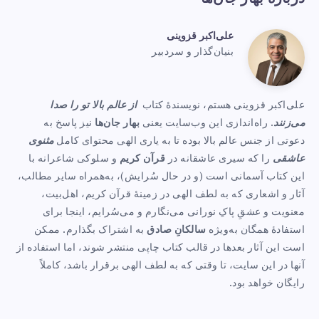
علی‌اکبر قزوینی
علی‌اکبر
بنیان‌گذار و سردبیر
Website:
قزوینی
https://www.baharejanha.com
علی‌اکبر قزوینی هستم، نویسندهٔ کتاب
از عالم بالا تو را صدا
می‌زنند
. راه‌اندازی این وب‌سایت یعنی
بهار جان‌ها
نیز پاسخ به
دعوتی از جنس عالم بالا بوده تا به یاری الهی محتوای کامل
مثنوی
عاشقی
را که سیری عاشقانه در
قرآن کریم
و سلوکی شاعرانه با
این کتاب آسمانی است (و در حال سُرایش)، به‌همراه سایر مطالب،
آثار و اشعاری که به لطف الهی در زمینهٔ قرآن کریم، اهل‌بیت،
معنویت و عشقِ پاکِ نورانی می‌نگارم و می‌سُرایم، اینجا برای
استفادهٔ همگان به‌ویژه
سالکانِ صادق
به اشتراک بگذارم. ممکن
است این آثار بعدها در قالب کتاب چاپی منتشر شوند، اما استفاده از
آنها در این سایت، تا وقتی که به لطف الهی برقرار باشد، کاملاً
رایگان خواهد بود.