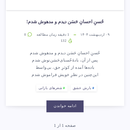
حُسنِ احسانِ حَسَن دیدم و مدهوش شدم!
۰۹ اردیبهشت ۱۴۰۴
1
دقیقه زمان مطالعه
0
132
حُسنِ احسانِ حَسَن دیدم و مدهوش شدم
پس از آن، بادهٔ‌حُسنای‌حَسَن‌نوش شدم
باده‌ها آمده از کوثرِ حق، بی‌واسط
این‌چنین در نظرِ خویش فراموش شدم
بارش عشق
شعرهای بارانی
ادامه خواندن
صفحه 1 از 1