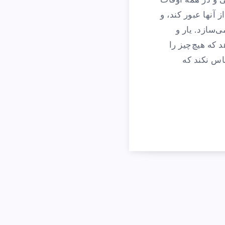
 و در همهٔ اوقات
آنها عبور کند، و
‌سازد. یار و
که هیچ‌چیز را
ساس نکند که