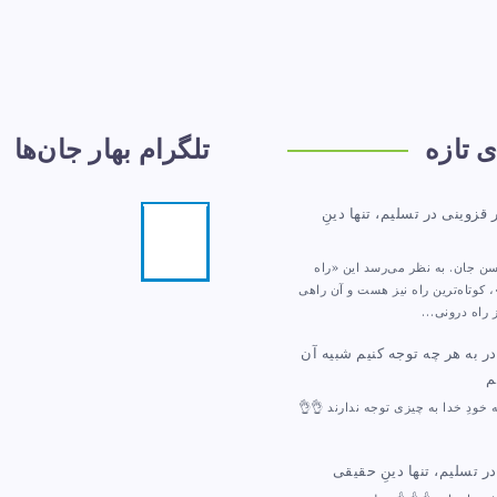
ی تازه
تلگرام بهار جان‌ها
ر قزوینی
در
تسلیم، تنها دینِ
تلگرام
مرا
ن جان. به نظر می‌رسد این «راه
دنبال
کنید!
 کوتاه‌ترین راه نیز هست و آن راهی
 راه درونی…
ر
به هر چه توجه کنیم شبیه آن
م
ه خودِ خدا به چیزی توجه ندارند 👌👌
ر
تسلیم، تنها دینِ حقیقی