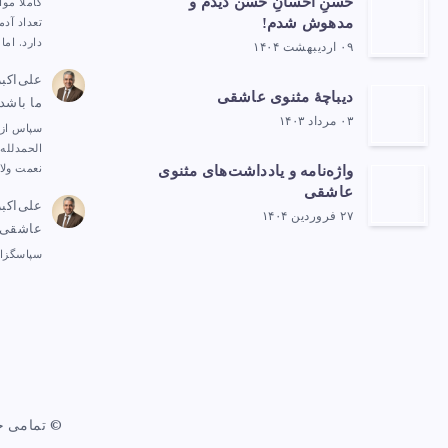
حُسنِ احسانِ حَسَن دیدم و
کاملاً مو
مدهوش شدم!
تعداد آد
دارد. ام
۰۹ اردیبهشت ۱۴۰۴
علی‌اکب
دیباچهٔ مثنوی عاشقی
ما باشد
۰۳ مرداد ۱۴۰۳
سپاس از 
الحمدلله.
نعمت ولا
واژه‌نامه و یادداشت‌های مثنوی
عاشقی
علی‌اکب
۲۷ فروردین ۱۴۰۴
عاشقی
سپاسگزا
© تمامی ح