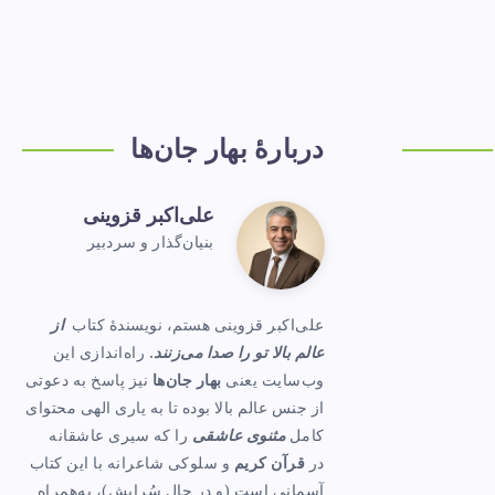
دربارهٔ بهار جان‌ها
علی‌اکبر قزوینی
علی‌اکبر
بنیان‌گذار و سردبیر
Website:
قزوینی
s://www.baharejanha.com
علی‌اکبر قزوینی هستم، نویسندهٔ کتاب
از
عالم بالا تو را صدا می‌زنند
. راه‌اندازی این
وب‌سایت یعنی
بهار جان‌ها
نیز پاسخ به دعوتی
از جنس عالم بالا بوده تا به یاری الهی محتوای
کامل
مثنوی عاشقی
را که سیری عاشقانه
در
قرآن کریم
و سلوکی شاعرانه با این کتاب
آسمانی است (و در حال سُرایش)، به‌همراه