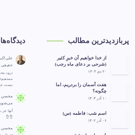
پربازدیدترین مطالب
دیدگاه‌ها
از خدا خواهیم آن خیرِ کثیر
علی‌اکب
(شرحی بر دعای ماه رجب)
حقیقی
۲۰ دی ۱۴۰۳
درود محس
مستقیم»،
هفت آسمان را بردریم، اما
نیست جز
چگونه؟
محسن
د
۱۰ آذر ۱۴۰۳
می‌شوی
آنها جز ب
اسم شب: فاطمه (س)
👌👌
۰۶ آذر ۱۴۰۲
محسن
د