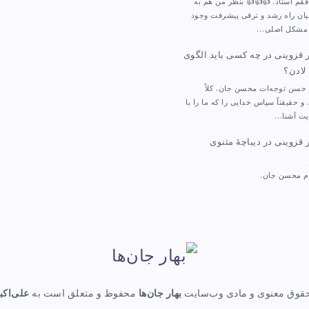
افقم استاد. 👍👍👍 بنظر من هم به
میان راه رشد و ترقی پیشرفت وجود
ا مشکل اصلی…
ر قزوینی
در
چه کسی باید الگوی
 لادن؟
حسن توجه‌ات محسن جان. کلاً
 و حقیقتاً سپاس خدایی را که ما را با
یت آشنا…
ر قزوینی
در
دیباچهٔ مثنوی
م محسن جان.
قوق معنوی و مادی وب‌سایت
بهار جان‌ها
محفوظ و متعلق است به
علی‌اکب