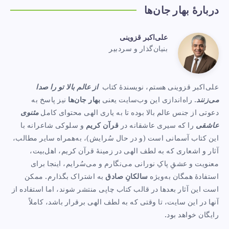
دربارهٔ بهار جان‌ها
علی‌اکبر قزوینی
علی‌اکبر
بنیان‌گذار و سردبیر
Website:
قزوینی
https://www.baharejanha.com
علی‌اکبر قزوینی هستم، نویسندهٔ کتاب
از عالم بالا تو را صدا
می‌زنند
. راه‌اندازی این وب‌سایت یعنی
بهار جان‌ها
نیز پاسخ به
دعوتی از جنس عالم بالا بوده تا به یاری الهی محتوای کامل
مثنوی
عاشقی
را که سیری عاشقانه در
قرآن کریم
و سلوکی شاعرانه با
این کتاب آسمانی است (و در حال سُرایش)، به‌همراه سایر مطالب،
آثار و اشعاری که به لطف الهی در زمینهٔ قرآن کریم، اهل‌بیت،
معنویت و عشقِ پاکِ نورانی می‌نگارم و می‌سُرایم، اینجا برای
استفادهٔ همگان به‌ویژه
سالکانِ صادق
به اشتراک بگذارم. ممکن
است این آثار بعدها در قالب کتاب چاپی منتشر شوند، اما استفاده از
آنها در این سایت، تا وقتی که به لطف الهی برقرار باشد، کاملاً
رایگان خواهد بود.