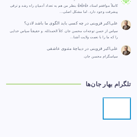
کاملاً موافقم استاد. 👍👍👍 بنظر من هم به تعداد آدمیان راه رشد و ترقی
پیشرفت وجود دارد. اما مشکل اصلی…
علی‌اکبر قزوینی
در
چه کسی باید الگوی ما باشد لادن؟
سپاس از حسن توجه‌ات محسن جان. کلاً الحمدلله. و حقیقتاً سپاس خدایی
را که ما را با نعمت ولایت آشنا…
علی‌اکبر قزوینی
در
دیباچهٔ مثنوی عاشقی
سپاسگزام محسن جان.
تلگرام بهار جان‌ها
تلگرام
مرا
دنبال
کنید!