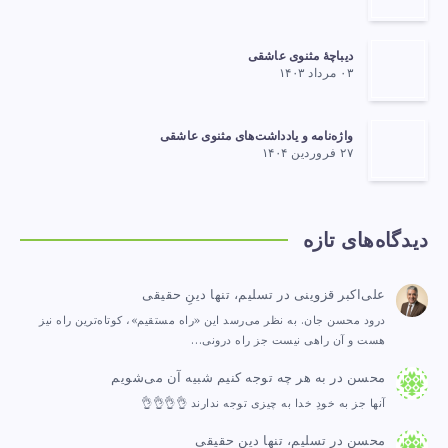
دیباچهٔ مثنوی عاشقی
۰۳ مرداد ۱۴۰۳
واژه‌نامه و یادداشت‌های مثنوی عاشقی
۲۷ فروردین ۱۴۰۴
دیدگاه‌های تازه
علی‌اکبر قزوینی
در
تسلیم، تنها دینِ حقیقی
درود محسن جان. به نظر می‌رسد این «راه مستقیم»، کوتاه‌ترین راه نیز
هست و آن راهی نیست جز راه درونی…
محسن
در
به هر چه توجه کنیم شبیه آن می‌شویم
آنها جز به خودِ خدا به چیزی توجه ندارند 👌👌👌👌
محسن
در
تسلیم، تنها دینِ حقیقی