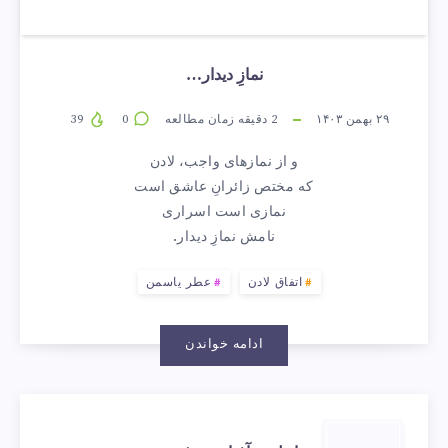
نمازِ دیدار…
۲۹ بهمن ۱۴۰۳
2
دقیقه زمان مطالعه
0
39
و از نمازهای واجب، لادن
که مختص زائرانِ عاشق است
نمازی است اسراری
نامش نمازِ دیدار.
اتفاق لادن
عطر یاسمن
ادامه خواندن