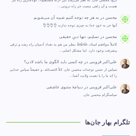
درود محسن جان. به نظر می‌رسد این «راه مستقیم»، کوتاه‌ترین راه نیز
هست و آن راهی نیست جز راه درونی…
محسن
در
به هر چه توجه کنیم شبیه آن می‌شویم
آنها جز به خودِ خدا به چیزی توجه ندارند 👌👌👌👌
محسن
در
تسلیم، تنها دینِ حقیقی
کاملاً موافقم استاد. 👍👍👍 بنظر من هم به تعداد آدمیان راه رشد و ترقی
پیشرفت وجود دارد. اما مشکل اصلی…
علی‌اکبر قزوینی
در
چه کسی باید الگوی ما باشد لادن؟
سپاس از حسن توجه‌ات محسن جان. کلاً الحمدلله. و حقیقتاً سپاس خدایی
را که ما را با نعمت ولایت آشنا…
علی‌اکبر قزوینی
در
دیباچهٔ مثنوی عاشقی
سپاسگزام محسن جان.
تلگرام بهار جان‌ها