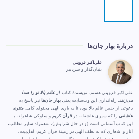
تلگرام
مرا
دنبال
کنید!
دربارهٔ بهار جان‌ها
علی‌اکبر قزوینی
علی‌اکبر
بنیان‌گذار و سردبیر
Website:
قزوینی
https://www.baharejanha.com
علی‌اکبر قزوینی هستم، نویسندهٔ کتاب
از عالم بالا تو را صدا
می‌زنند
. راه‌اندازی این وب‌سایت یعنی
بهار جان‌ها
نیز پاسخ به
دعوتی از جنس عالم بالا بوده تا به یاری الهی محتوای کامل
مثنوی
عاشقی
را که سیری عاشقانه در
قرآن کریم
و سلوکی شاعرانه با
این کتاب آسمانی است (و در حال سُرایش)، به‌همراه سایر مطالب،
آثار و اشعاری که به لطف الهی در زمینهٔ قرآن کریم، اهل‌بیت،