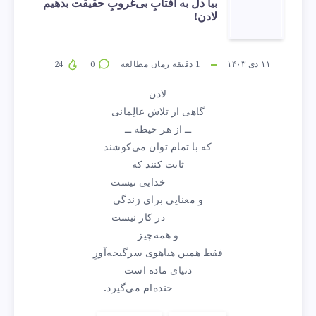
بیا
بیا دل به آفتابِ بی‌غروبِ حقیقت بدهیم
لادن!
دل
به
۱۱ دی ۱۴۰۳
1
دقیقه زمان مطالعه
0
24
لادن
آفتابِ
گاهی از تلاش عالِمانی
ــ از هر حیطه ــ
بی‌غروبِ
که با تمام توان می‌کوشند
ثابت کنند که
حقیقت
خدایی نیست
و معنایی برای زندگی
بدهیم
در کار نیست
و همه‌چیز
لادن!
فقط همین هیاهوی سرگیجه‌آورِ
دنیای ماده است
خنده‌ام می‌گیرد.