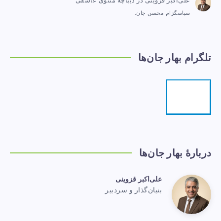
علی‌اکبر قزوینی
در
دیباچهٔ مثنوی عاشقی
سپاسگزام محسن جان.
تلگرام بهار جان‌ها
تلگرام
مرا
دنبال
کنید!
دربارهٔ بهار جان‌ها
علی‌اکبر قزوینی
علی‌اکبر
بنیان‌گذار و سردبیر
Website:
https://www.baharejanha.com