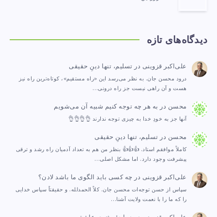
دیدگاه‌های تازه
علی‌اکبر قزوینی
در
تسلیم، تنها دینِ حقیقی
درود محسن جان. به نظر می‌رسد این «راه مستقیم»، کوتاه‌ترین راه نیز
هست و آن راهی نیست جز راه درونی…
محسن
در
به هر چه توجه کنیم شبیه آن می‌شویم
آنها جز به خودِ خدا به چیزی توجه ندارند 👌👌👌👌
محسن
در
تسلیم، تنها دینِ حقیقی
کاملاً موافقم استاد. 👍👍👍 بنظر من هم به تعداد آدمیان راه رشد و ترقی
پیشرفت وجود دارد. اما مشکل اصلی…
علی‌اکبر قزوینی
در
چه کسی باید الگوی ما باشد لادن؟
سپاس از حسن توجه‌ات محسن جان. کلاً الحمدلله. و حقیقتاً سپاس خدایی
را که ما را با نعمت ولایت آشنا…