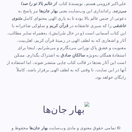
قزوینی
علی‌اکبر قزوینی هستم، نویسندهٔ کتاب
از عالم بالا تو را صدا
می‌زنند
. راه‌اندازی این وب‌سایت یعنی
بهار جان‌ها
نیز پاسخ به
دعوتی از جنس عالم بالا بوده تا به یاری الهی محتوای کامل
مثنوی
عاشقی
را که سیری عاشقانه در
قرآن کریم
و سلوکی شاعرانه با
این کتاب آسمانی است (و در حال سُرایش)، به‌همراه سایر مطالب،
آثار و اشعاری که به لطف الهی در زمینهٔ قرآن کریم، اهل‌بیت،
معنویت و عشقِ پاکِ نورانی می‌نگارم و می‌سُرایم، اینجا برای
استفادهٔ همگان به‌ویژه
سالکانِ صادق
به اشتراک بگذارم. ممکن
است این آثار بعدها در قالب کتاب چاپی منتشر شوند، اما استفاده از
آنها در این سایت، تا وقتی که به لطف الهی برقرار باشد، کاملاً
رایگان خواهد بود.
© تمامی حقوق معنوی و مادی وب‌سایت
بهار جان‌ها
محفوظ و