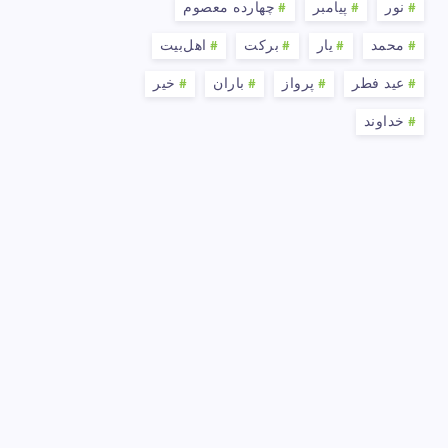
نور
پیامبر
چهارده معصوم
محمد
یار
برکت
اهل‌بیت
عید فطر
پرواز
باران
خیر
خداوند