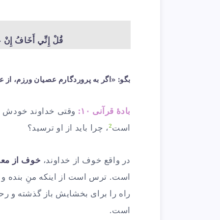
قُلْ إِنِّي أَخَافُ إِنْ 
بگو: «اگر به پروردگارم عصيان ورزم، از
بادهٔ قرآنی ۱۰:
وقتی خداوند خودش م
2
است
، چرا باید از او ترسید؟
در واقع خوف از خداوند،
خوف از مع
است. ترس است از اینکه منِ بنده و م
راه را برای بخشایش باز گذشته و رحم
است.