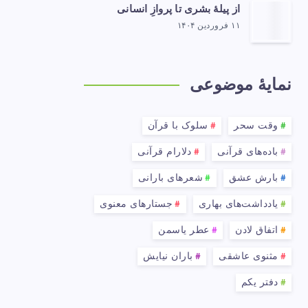
از پیلهٔ بشری تا پروازِ انسانی
۱۱ فروردین ۱۴۰۴
نمایهٔ موضوعی
وقت سحر
سلوک با قرآن
باده‌های قرآنی
دلارام قرآنی
بارش عشق
شعرهای بارانی
یادداشت‌های بهاری
جستارهای معنوی
اتفاق لادن
عطر یاسمن
مثنوی عاشقی
باران نیایش
دفتر یکم