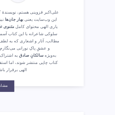
علی‌اکبر قزوینی هستم، نویسندهٔ
این وب‌سایت یعنی
بهار جان‌ها
نیز
یاری الهی محتوای کامل
مثنوی ع
سلوکی شاعرانه با این کتاب آسما
مطالب، آثار و اشعاری که به لطف 
و عشقِ پاکِ نورانی می‌نگارم 
به‌ویژه
سالکانِ صادق
به اشتراک 
کتاب چاپی منتشر شوند، اما استفا
الهی برقرار باشد
مشاه