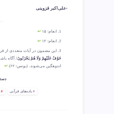
▫️
علی‌اکبر قزوینی
انعام: ۱۵
↩︎
انعام: ۱۲
↩︎
این مضمون در آیات متعددی از قر
خَوْفٌ عَلَيْهِمْ وَلَا هُمْ يَحْزَنُونَ
/ آگاه باش
اندوهگين می‌‏شوند. (یونس: ۶۲)
↩︎
دسته
باده‌های قرآنی
د