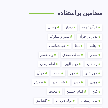
مضامین پراستفاده
قرآن کریم
دیدار
وصال
تدبر در قرآن
سیر و سلوک
رهایی
دعا
خودشناسی
عشق
سالک صادق
ولی‌عصر
رمضان
روح الهی
امام زمان
حور عین
حور
سحر
قرآن
مهدی
لادن
شب قدر
نیایش
فتح
امام حسین
محبت
ماه رمضان
تولد دوباره
گشایش