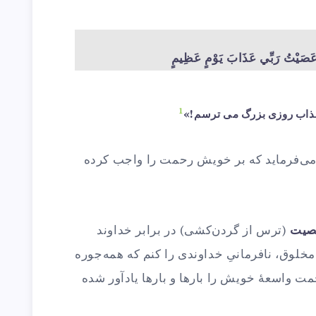
عَصَيْتُ رَبِّي عَذَابَ يَوْمٍ عَظِيمٍ
1
 عذاب روزى بزرگ مى‏ ترسم!»
ی‌فرماید که بر خویش رحمت را واجب کرده
صیت
(ترس از گردن‌کشی) در برابر خداوند
خلوق، نافرمانیِ خداوندی را کنم که همه‌جوره
ت واسعهٔ خویش را بارها و بارها یادآور شده