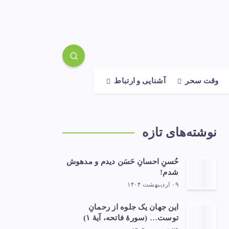
وقت سحر
آشنایی و ارتباط
نوشته‌های تازه
حُسنِ احسانِ حَسَن دیدم و مدهوش
شدم!
۰۹ اردیبهشت ۱۴۰۴
این جهان یک جلوه از رحمانِ
توست… (سورهٔ فاتحه، آیهٔ ۱)