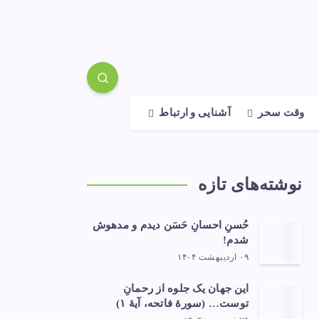
وقت سحر
آشنایی و ارتباط
نوشته‌های تازه
حُسنِ احسانِ حَسَن دیدم و مدهوش
شدم!
۰۹ اردیبهشت ۱۴۰۴
این جهان یک جلوه از رحمانِ
توست… (سورهٔ فاتحه، آیهٔ ۱)