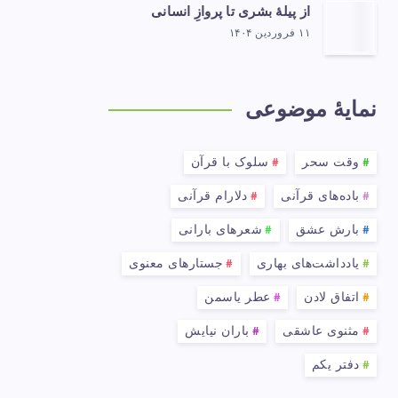
از پیلهٔ بشری تا پروازِ انسانی
۱۱ فروردین ۱۴۰۴
نمایهٔ موضوعی
وقت سحر
سلوک با قرآن
باده‌های قرآنی
دلارام قرآنی
بارش عشق
شعرهای بارانی
یادداشت‌های بهاری
جستارهای معنوی
اتفاق لادن
عطر یاسمن
مثنوی عاشقی
باران نیایش
دفتر یکم