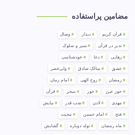
مضامین پراستفاده
قرآن کریم
دیدار
وصال
تدبر در قرآن
سیر و سلوک
رهایی
دعا
خودشناسی
عشق
سالک صادق
ولی‌عصر
رمضان
روح الهی
امام زمان
حور عین
حور
سحر
قرآن
مهدی
لادن
شب قدر
نیایش
فتح
امام حسین
محبت
ماه رمضان
تولد دوباره
گشایش