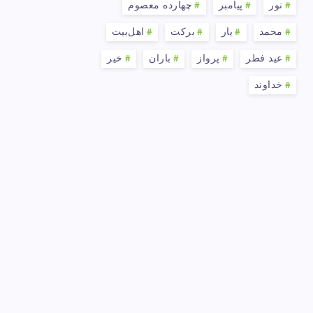
نور
پیامبر
چهارده معصوم
محمد
یار
برکت
اهل‌بیت
عید فطر
پرواز
باران
خیر
خداوند