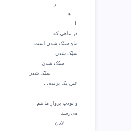
ر
هـ
ا
در ماهی که
ماهِ سبُک شدن است
سبُک شدن
سبُک شدن
سبُک شدن
عین یک پرنده…
و نوبتِ پروازِ ما هم
می‌رسد
لادن