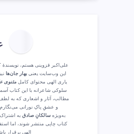
ع
علی‌اکبر قزوینی هستم، نویسندهٔ
این وب‌سایت یعنی
بهار جان‌ها
نیز
یاری الهی محتوای کامل
مثنوی ع
سلوکی شاعرانه با این کتاب آسما
مطالب، آثار و اشعاری که به لطف 
و عشقِ پاکِ نورانی می‌نگارم 
به‌ویژه
سالکانِ صادق
به اشتراک 
کتاب چاپی منتشر شوند، اما استفا
الهی برقرار باشد