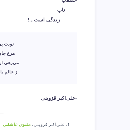
حقیقتِ
نابِ
زندگی است…!
نوبت پروا
مرغ جانِ 
می‌رهی از حبسِ نفْسِ خودپسند
ز عالم بالا
▫️
علی‌اکبر قزوینی
علی‌اکبر قزوینی،
مثنوی عاشقی
.
︎