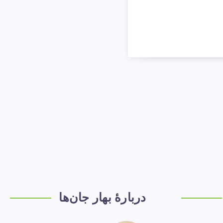
دربارهٔ بهار جان‌ها