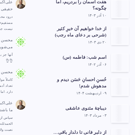
هفت آسمان را بردریم، اما
علی‌اکب
چگونه؟
حقیقی
۱۰ آذر ۱۴۰۳
درود محس
مستقیم»،
از خدا خواهیم آن خیرِ کثیر
نیست جز
(شرحی بر دعای ماه رجب)
محسن
د
۲۰ دی ۱۴۰۳
می‌شوی
آنها جز ب
اسم شب: فاطمه (س)
👌👌
۰۶ آذر ۱۴۰۲
محسن
د
حُسنِ احسانِ حَسَن دیدم و
کاملاً مو
مدهوش شدم!
تعداد آد
دارد. ام
۰۹ اردیبهشت ۱۴۰۴
علی‌اکب
دیباچهٔ مثنوی عاشقی
ما باشد
۰۳ مرداد ۱۴۰۳
سپاس از 
الحمدلله.
نعمت ولا
از دلبرِ فانی تا دلدارِ باقی…