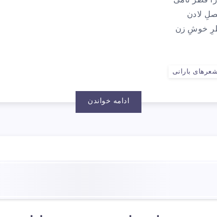
را فطر نامی
صلِ لادن
طرِ خوشِ زن
عرهای بارانی
ادامه خواندن