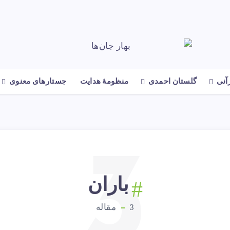
رآنی
گلستان احمدی
منظومهٔ هدایت
جستارهای معنوی
3
باران
3
مقاله