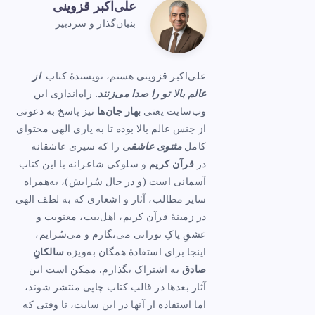
علی‌اکبر قزوینی
علی‌اکبر
بنیان‌گذار و سردبیر
Website:
قزوینی
s://www.baharejanha.com
علی‌اکبر قزوینی هستم، نویسندهٔ کتاب
از
عالم بالا تو را صدا می‌زنند
. راه‌اندازی این
وب‌سایت یعنی
بهار جان‌ها
نیز پاسخ به دعوتی
از جنس عالم بالا بوده تا به یاری الهی محتوای
کامل
مثنوی عاشقی
را که سیری عاشقانه
در
قرآن کریم
و سلوکی شاعرانه با این کتاب
آسمانی است (و در حال سُرایش)، به‌همراه
سایر مطالب، آثار و اشعاری که به لطف الهی
در زمینهٔ قرآن کریم، اهل‌بیت، معنویت و
عشقِ پاکِ نورانی می‌نگارم و می‌سُرایم،
اینجا برای استفادهٔ همگان به‌ویژه
سالکانِ
صادق
به اشتراک بگذارم. ممکن است این
آثار بعدها در قالب کتاب چاپی منتشر شوند،
اما استفاده از آنها در این سایت، تا وقتی که