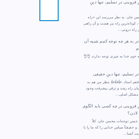
ر قزوینی
در
تسلیم، تنها دینِ
تلگرام
مرا
ن جان. به نظر می‌رسد این «راه
دنبال
کنید!
 کوتاه‌ترین راه نیز هست و آن راهی
 راه درونی…
ر
به هر چه توجه کنیم شبیه آن
م
ه خودِ خدا به چیزی توجه ندارند 👌👌
ر
تسلیم، تنها دینِ حقیقی
افقم استاد. 👍👍👍 بنظر من هم به
میان راه رشد و ترقی پیشرفت وجود
ا مشکل اصلی…
ر قزوینی
در
چه کسی باید الگوی
 لادن؟
حسن توجه‌ات محسن جان. کلاً
 و حقیقتاً سپاس خدایی را که ما را با
یت آشنا…