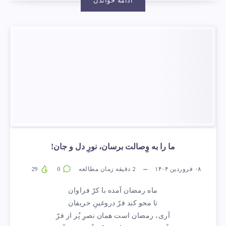
ادامه خواندن
ما را به وِصالت برسان، نورِ دل و جان!
۰۸ فروردین ۱۴۰۴
2
دقیقه زمان مطالعه
0
29
ماه رمضان آمده با کرّ فراوان
تا محو کند فرّ دروغینِ حریفان
آری، رمضان است همان نصرِ پُر از فرّ