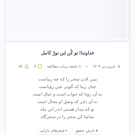
خداوندا! تو کُن این نورْ کامل
۰۵ فروردین ۱۴۰۴
1
دقیقه زمان مطالعه
0
35
ببین لادن سحر را که چه زیباست
چنان زیبا که گویی عین رؤیاست
نه آن رؤیا که خواب است و خیال است
نه آن دلبر که وصلِ او محال است
تو که بیدار هستی اندر این ماه
تماشا کن سحر را در سحرگاه
بارش عشق
شعرهای بارانی