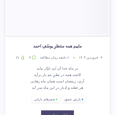
ماییم همه منتظرِ یوسُفِ احمد
۰۹ فروردین ۱۴۰۴
1
دقیقه زمان مطالعه
0
31
در ماه خدا آن بُتِ عیّار بیاید
کامَت همه در بَطنِ مَهِ یار برآید
آری، رمضان است همان ماهِ رهایی
هر غصّه و اِدبار در این ماه سر آید
بارش عشق
شعرهای بارانی