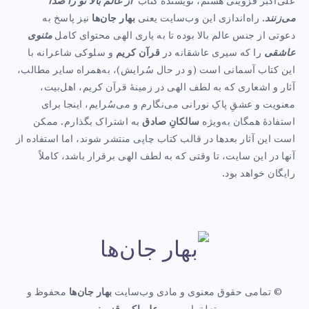
علی‌اکبر قزوینی هستم، نویسندهٔ کتاب
از عالم بالا تو را صدا
می‌زنند
. راه‌اندازی این وب‌سایت یعنی
بهار جان‌ها
نیز پاسخ به
دعوتی از جنس عالم بالا بوده تا به یاری الهی محتوای کامل
مثنوی
عاشقی
را که سیری عاشقانه در
قرآن کریم
و سلوکی شاعرانه با
این کتاب آسمانی است (و در حال سُرایش)، به‌همراه سایر مطالب،
آثار و اشعاری که به لطف الهی در زمینهٔ قرآن کریم، اهل‌بیت،
معنویت و عشقِ پاکِ نورانی می‌نگارم و می‌سُرایم، اینجا برای
استفادهٔ همگان به‌ویژه
سالکانِ صادق
به اشتراک بگذارم. ممکن
است این آثار بعدها در قالب کتاب چاپی منتشر شوند، اما استفاده از
آنها در این سایت، تا وقتی که به لطف الهی برقرار باشد، کاملاً
رایگان خواهد بود.
© تمامی حقوق معنوی و مادی وب‌سایت
بهار جان‌ها
محفوظ و