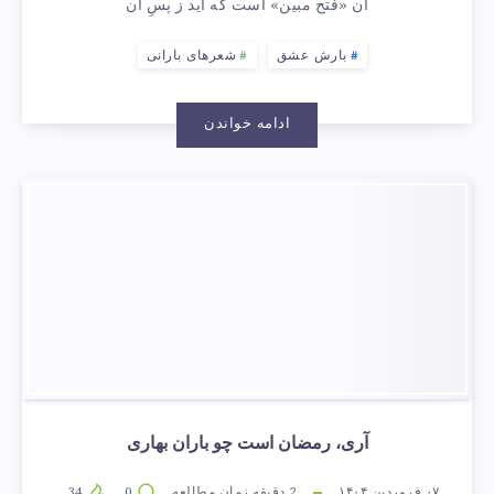
آن «فتح مبین» است که آید ز پسِ آن
بارش عشق
شعرهای بارانی
ادامه خواندن
آری، رمضان است چو باران بهاری
۰۷ فروردین ۱۴۰۴
2
دقیقه زمان مطالعه
0
34