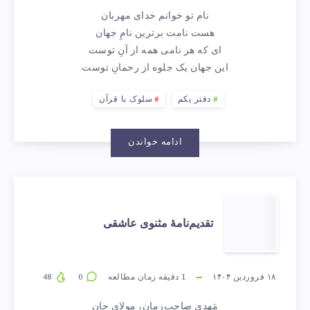
نام تو خوانم خدای مهربان
جلوه
هست نامت برترین نامِ جهان
ای که هر نامی همه از آنِ توست
از
این جهان یک جلوه از رحمانِ توست
رحمانِ
دفتر یکم
سلوک با قرآن
توست…
ادامه خواندن
(سورهٔ
فاتحه،
تقدیم‌نامهٔ
تقدیم‌نامهٔ مثنوی عاشقی
آیهٔ
مثنوی
۱)
عاشقی
۱۸ فروردین ۱۴۰۴
1
دقیقه زمان مطالعه
0
48
مَهدیِ صاحب‌زمان، مولای جان