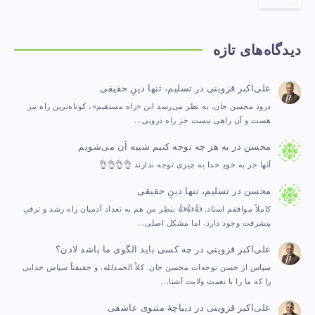
دیدگاه‌های تازه
علی‌اکبر قزوینی
در
تسلیم، تنها دینِ حقیقی
درود محسن جان. به نظر می‌رسد این «راه مستقیم»، کوتاه‌ترین راه نیز
هست و آن راهی نیست جز راه درونی…
محسن
در
به هر چه توجه کنیم شبیه آن می‌شویم
آنها جز به خودِ خدا به چیزی توجه ندارند 👌👌👌👌
محسن
در
تسلیم، تنها دینِ حقیقی
کاملاً موافقم استاد. 👍👍👍 بنظر من هم به تعداد آدمیان راه رشد و ترقی
پیشرفت وجود دارد. اما مشکل اصلی…
علی‌اکبر قزوینی
در
چه کسی باید الگوی ما باشد لادن؟
سپاس از حسن توجه‌ات محسن جان. کلاً الحمدلله. و حقیقتاً سپاس خدایی
را که ما را با نعمت ولایت آشنا…
علی‌اکبر قزوینی
در
دیباچهٔ مثنوی عاشقی