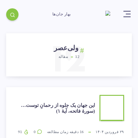
12
ولی‌عصر
12
مقاله
این
این جهان یک جلوه از رحمانِ توست…
(سورهٔ فاتحه، آیهٔ ۱)
جهان
یک
۲۹ فروردین ۱۴۰۴
16
دقیقه زمان مطالعه
0
91