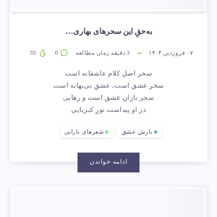
به‌حقِ این سحرهای بهاری…
۰۷ فروردین ۱۴۰۴
3
دقیقه زمان مطالعه
0
33
سحر اصلِ کلام عاشقانه است
سحر عشق است، عشقِ بی‌بهانه است
سحر بارانِ عشق است و رهایی
در او پیداست نورِ کبریایی
بارش عشق
شعرهای بارانی
ادامه خواندن