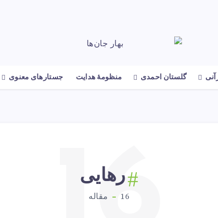
رآنی
گلستان احمدی
منظومهٔ هدایت
جستارهای معنوی
16
رهایی
16
مقاله