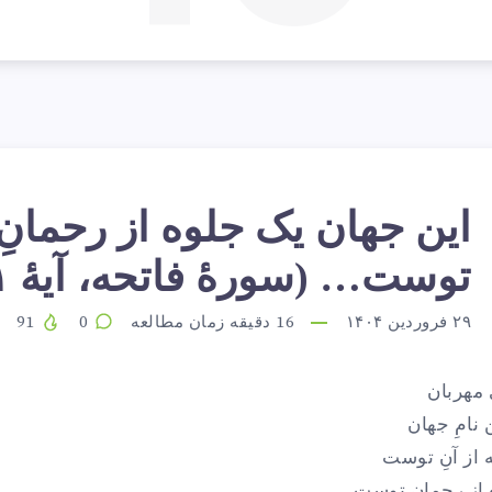
این جهان یک جلوه از رحمانِ
ین
توست… (سورهٔ فاتحه، آیهٔ ۱)
هان
۲۹ فروردین ۱۴۰۴
16
دقیقه زمان مطالعه
0
91
 مهربان
ک
نامِ جهان
 از آنِ توست
 از رحمانِ توست