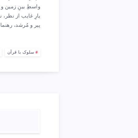
ع
واسطِ بینِ زمین و
آ
یارِ غایب از نظر، ن
پیر و مُرشد، رهنم
)
سلوک با قرآن