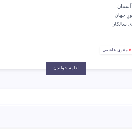
اشقی
 آسمان
یهٔ
ورِ جهان
ای سالکان
۱
مثنوی عاشقی
ادامه خواندن